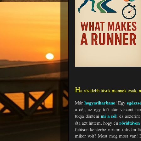
H
a rövidebb távok mennek csak, 
hogyaviharbane
egészs
Már
! Egy
a cél, az egy idő után viszont n
mi a cél
tudja dönteni
, és aszerint
rövidtávon
óta azt hittem, hogy én
futáson kenterbe vertem minden lá
mikor volt? Most meg most van! E