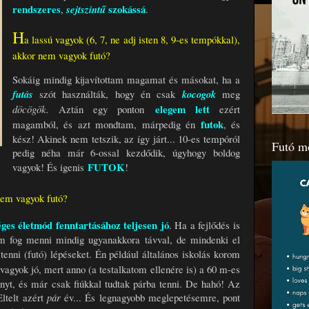
rendszeres
szokássá
,
sejtszintű
.
H
a lassú vagyok (6, 7, ne adj isten 8, 9-es tempókkal),
akkor nem vagyok futó?
Sokáig mindig kijavítottam magamat és másokat, ha a
futás
szót használták, hogy én csak
kocogok
meg
elegem lett
döcögök.
Aztán egy ponton
ezért
futok
magamból, és azt mondtam
, márpedig én
, és
kész! Akinek nem tetszik, az így járt... 10-es tempóról
Futó m
pedig néha már 6-ossal kezdődik, úgyhogy boldog
FUTOK
vagyok! És igenis
!
nem vagyok futó?
éges életmód
fenntartásához
teljesen jó
. Ha a fejlődés is
em fog menni mindig ugyanakkora távval, de mindenki el
 tenni (futó) lépéseket. Én például általános iskolás korom
vagyok jó, mert anno (a testalkatom ellenére is) a 60 m-es
nyt, és már csak fiúkkal tudtak párba tenni. De hahó! Az
ltelt azért
pár
év... És legnagyobb meglepetésemre, pont