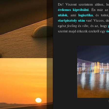
De! Viszont szerintem ahhoz, h
érdemes kipróbálni
. Én már az 
utálok
logisztika
, ami
, és toit
startpisztoly után
van! Vicces, de 
egész
feeling
és
vibe
, és az, hogy
ö
szerint majd érkezik ezekről egy