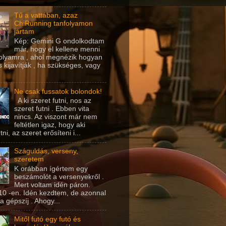
Tű a vattában, azaz
ChiRunning tanfolyamon
jártam
Kép: Gemini G ondolkodtam
már, hogy el kellene menni
folyamra , ahol megnézik hogyan
és kijavítják , ha szükséges, vagy
Ne csak fussatok bolondok!
A ki szeret futni, nos az
szeret futni . Ebben vita
nincs. Az viszont már nem
feltétlen igaz, hogy aki
tni, az szeret erősíteni i...
Száguldás, verseny,
szeretem
K orábban ígértem egy
beszámolót a versenyekről .
Mert voltam idén páron.
10 -en. Idén kezdtem, de azonnal
a gépszíj . Ahogy...
Mitől futó egy futó és