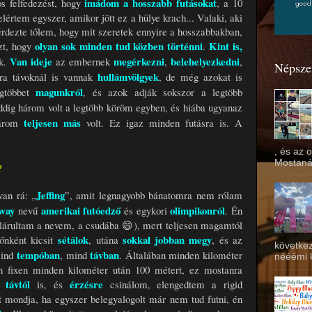
imádom a hosszabb futásokat
s felfedezést, hogy
, a 10
elértem egyszer, amikor jött ez a hülye krach... Valaki, aki
érdezte tőlem, hogy mit szeretek ennyire a hosszabbakban,
olyan sok minden tud közben történni
Kint is,
zt, hogy
.
Van ideje
megérkezni
belehelyezkedni
k.
az embernek
,
,
Népsze
hullámvölgyek
ra távoknál is vannak
, de még azokat is
magunkról
egtöbbet
, és azok adják sokszor a legtöbb
ddig három volt a legtöbb köröm egyben, és hiába ugyanaz
teljesen más
három
volt. Ez igaz minden futásra is. A
, és az 
Mostanáb
?
Jeffing
van rá: „
”, amit legnagyobb bánatomra nem rólam
oway
amerikai futóedző
olimpikonról
nevű
és egykori
. Én
elárultam a nevem, a csudába 😄), mert teljesen magamtól
sétálok
sokkal jobban megy
dőnként kicsit
, utána
, és az
következ
tempóban
távban
mind
, mind
. Általában minden kilométer
nééémi kö
en fixen minden kilométer után 100 métert, ez mostanra
 távtól
érzésre
is, és
csinálom, elengedtem a rigid
 mondja, ha egyszer belegyalogolt már nem tud futni, én