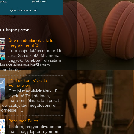
rű bejegyzések
Üdv mindenkinek, aki fut,
meg aki nem! 👋
Fotó: saját futásaim ezer 15
arca S ziasztok! M iamona
vagyok. Korábban olvastam
olvasott élményeimről írtam.
an futok, a...
41. Telekom Vivicitta
Félmaraton
E zt jól megVivicittáltuk! F
igyelem! Terjedelmes,
maratoni félmaratoni poszt
ik a szubjektív megéléseimről,
rítéssel . ...
Post-race Blues
T udom, nagyon divatos ma
már , hogy lépten-nyomon