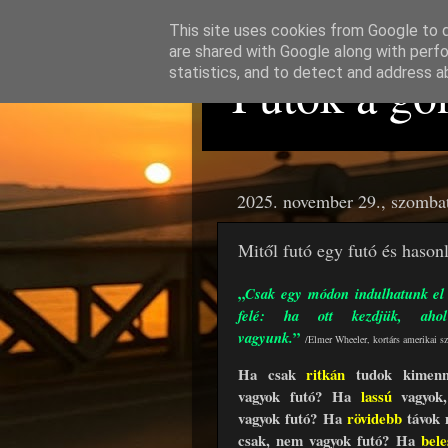
This site uses cookies from Google to de
are shared with Google along with perfo
Futok a gon
statistics, and to detect and address a
2025. november 29., szomba
Mitől futó egy futó és haso
„
Csak egy módon indulhatunk el 
felé: ha ott kezdjük, aho
”
vagyunk.
/Elmer Wheeler, kortárs amerikai sz
Ha csak
ritkán
tudok kimenn
vagyok futó?
Ha
lassú
vagyo
vagyok futó?
Ha
rövidebb
távok
csak,
nem vagyok futó?
Ha
bele