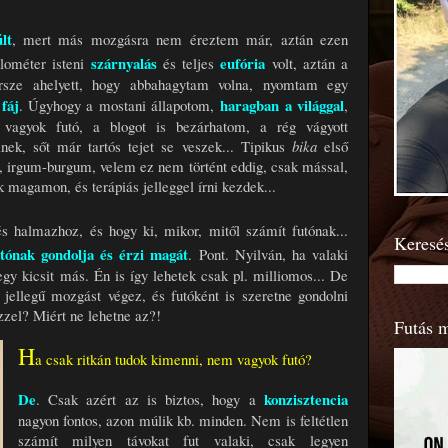
lt
, mert más mozgásra nem éreztem már, aztán ezen
szárnyalás
eufória
lométer isteni
és teljes
volt, aztán a
rsze ahelyett, hogy abbahagytam volna, nyomtam egy
fáj
haragban a világgal
n
. Úgyhogy a mostani állapotom,
,
vagyok futó, a blogot is bezárhatom, a rég vágyott
ek, sőt már tartós tejet se veszek... Tipikus
bika
első
li, irgum-burgum, velem ez nem történt eddig, csak mással,
k magamon, és terápiás jelleggel írni kezdek...
és halmazhoz, és hogy ki, mikor, mitől számít futónak...
Keresé
tónak gondolja és érzi magát
. Pont. Nyilván, ha valaki
egy kicsit más. Én is így lehetek csak pl. milliomos... De
 jellegű mozgást végez, és futóként is szeretne gondolni
zzel? Miért ne lehetne az?!
Futás 
H
a csak ritkán tudok kimenni, nem vagyok futó?
De
konzisztencia
. Csak azért az is biztos, hogy a
nagyon fontos, azon múlik kb. minden. Nem is feltétlen
számít milyen távokat fut valaki, csak legyen