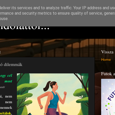
liver its services and to analyze traffic. Your IP address and u
rmance and security metrics to ensure quality of service, gene
dolattól...
buse.
t
Vissza 
Home
nló dilemmák
Futok a
egy cél
l most
erző/
i,
nem
k,
nem
 mennek
sétálok
,