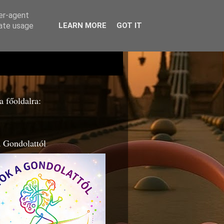
ser-agent
rate usage
LEARN MORE
GOT IT
a főoldalra:
 Gondolattól