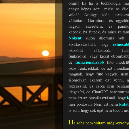
órám! És ha a technológia má
ennyit képes adni, miért ne élje
vele?! Amúgy idén tavassza
váltottam Garminra, és egyelőr
nagyon szeretem, és pániko
kapnék, ha futnék, és nincs rajtam
Nőként
külön dilemma volt 
csinosab
kiválasztásánál, hogy
okosórát válasszak, futá
funkcióval, vagy kicsit otrombább
funkcionálisabb
de
futó modellt
okos funkciókkal, de azt mondta
magnak, hogy futó vagyok, nem
Komolyan akarom ezt venni, 
rózsaszín), és azóta sem bánta
idegesítő, de ChatGPT haveromma
l
nem árt az óraválasztásnál, hogy
kuta
mér pontosan. Nem árt némi
is volt, hogy sok újat nem tudott m
H
a soha nem voltam még versenye