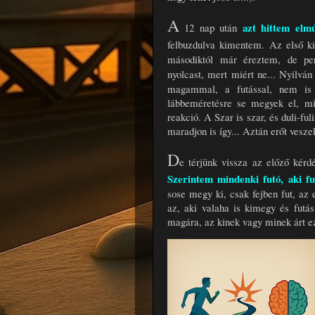
A
azt hittem elmú
12 nap után
felbuzdulva kimentem. Az első ki
másodiktól már éreztem, de pe
nyolcast, mert miért ne... Nyilvá
magammal, a futással, nem is 
lábbeméretésre se megyek el, min
reakció. A Szar is szar, és duli-fu
maradjon is így... Aztán erőt vesze
D
e térjünk vissza az előző kérd
Szerintem mindenki futó, aki fu
sose megy ki, csak fejben fut, az 
az, aki valaha is kimegy és futás
magára, az kinek vagy minek árt e