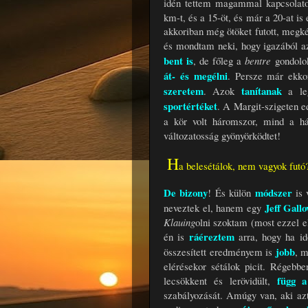
idén tettem magammal kapcsolato
km-t, és a 15-öt, és már a 20-at is 
akkoriban még ötöket futott, megk
és mondtam neki, hogy igazából a
bent is
, de főleg a
bentre
gondolo
át- és megélni
. Persze már ekko
szeretem
tanítanak
. Azok
a l
sportértéket
. A Margit-szigeten e
a kör volt háromszor, mind a 
változatosság gyönyörködtet!
H
a belesétálok, nem vagyok futó
De bizony
módszer
! És külön
is 
Jeff Gall
neveztek el, hanem egy
Klauing
olni szoktam (most ezzel 
ráéreztem
én is
arra, hogy ha i
jobb
összesített eredményem is
, 
elérésekor sétálok picit. Régebb
függ a
lecsökkent és lerövidült,
szabályozását. Amúgy van, aki azt