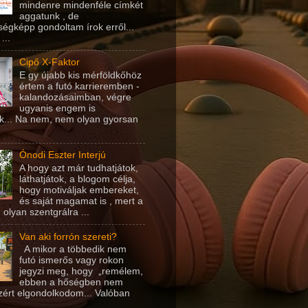
mindenre mindenféle címkét
aggatunk , de
égképp gondoltam írok erről...
...
Cipő X-Faktor
E gy újabb kis mérföldkőhöz
értem a futó karrieremben -
kalandozásaimban, végre
ugyanis engem is
k... Na nem, nem olyan gyorsan
Ónodi Eszter Interjú
A hogy azt már tudhatjátok,
láthatjátok, a blogom célja,
hogy motiváljak embereket,
és saját magamat is , mert a
 olyan szentgrálra ...
Van aki forrón szereti?
A mikor a többedik nem
futó ismerős vagy rokon
jegyzi meg, hogy „remélem,
ebben a hőségben nem
azért elgondolkodom... Valóban