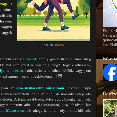
drága
a
 nincs
yáltalán
oha nem
vagyok
Futok. 
 vagyok
Néha a g
gondolat
kezdőtől
Ryan Johnson,
Forrás
Kövess
cunamit
l bennem ezt a
, amely gondolat(ok)tól most még
.. De hát nem ezért is van ez a blog? Hogy kiadhassam,
lyeim, hibáim
, hátha más is tanulhat belőlük, vagy pont
i – azt amúgy nagyon megköszönném! 😇
első makacsabb húzódásom
megvan az
(combtő, csípő
Üdvözö
közben szereztem, ez talán jó jel, de november eleje óta
a előjön. A leghosszabb pihentetés eddig tizenkét nap volt.
nagyon mentem volna, első (számomra) hoszabb távom lett
ton Maratonon
, bár ahogy hallottam olyan zord idő volt,