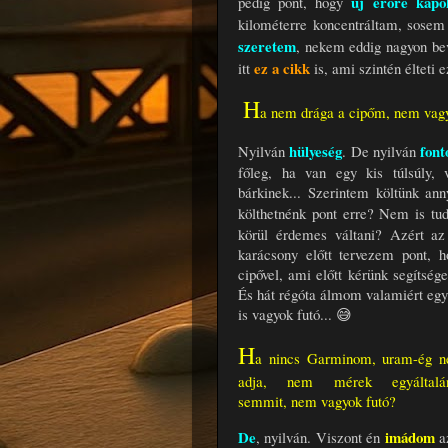
új erőre kapo
pedig pont, hogy
kilométerre koncentráltam, sosem
szeretem
, nekem eddig nagyon bev
ez a cikk
itt
is, ami szintén élteti 
H
a nem drága a cipőm, nem vagy
hülyeség
font
Nyilván
. De nyilván
főleg, ha van egy kis túlsúly, 
bárkinek... Szerintem költünk ann
költhetnénk pont erre? Nem is tu
körül érdemes váltani? Azért a
karácsony előtt tervezem pont,
cipővel, ami előtt kérünk segítség
És hát régóta álmom valamiért egy
is vagyok futó... 😅
H
a nincs Garminom, uram-ég n
adja, nem mérek egyáltalá
semmit, nem vagyok futó?
De
imádom
, nyilván. Viszont én
a