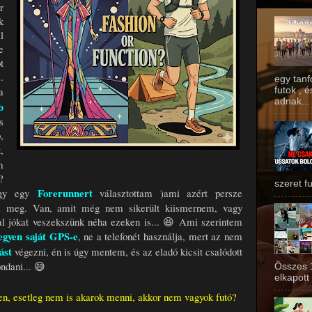
r
k
l
e
t
.
egy tan
a
futok , 
adnak...
b
s
,
,
m
?
szeret fu
Forerunnert
így egy
választottam )ami azért persze
m meg. Van, amit még nem sikerült kiismernem, vagy
l jókat veszekszünk néha ezeken is... 😆 Ami szerintem
egyen saját GPS-e
, ne a telefonét használja, mert az nem
tást
végezni, én is úgy mentem, és az eladó kicsit csalódott
ondani... 😅
Összes 
elkapott 
n, esetleg nem is akarok menni, akkor nem vagyok futó?