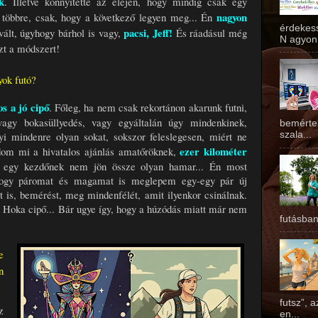
k
. Illetve könnyítette az elején, hogy mindig csak egy
nagyon
 többre, csak, hogy a következő legyen meg... Én
érdekess
pacsi, Jeff!
ált, úgyhogy bárhol is vagy,
És ráadásul még
N agyon 
ezt a módszert!
ok futó?
os a jó cipő
. Főleg, ha nem csak rekortánon akarunk futni,
vagy bokasüllyedés, vagy egyáltalán úgy mindenkinek,
bemérte
szala...
yi mindenre olyan sokat, sokszor feleslegesen, miért ne
ezer kilométer
dom mi a hivatalos ajánlás amatőröknek,
z egy kezdőnek nem jön össze olyan hamar... Én most
 hogy páromat és magamat is meglepem egy-egy pár új
et is, bemérést, meg mindenfélét, amit ilyenkor csinálnak.
 Hoka cipő... Bár ugye így, hogy a húzódás miatt már nem
futásban
e
n
futsz”, 
z
en...