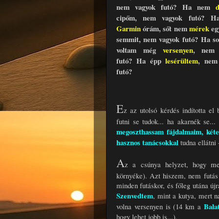
nem vagyok futó?
Ha nem
cipőm,
nem vagyok futó?
Ha
Garmin
órám, sőt nem
mérek
eg
semmit,
nem vagyok futó?
Ha s
voltam még
versenyen
, nem 
futó?
Ha épp
lesérültem
,
nem
futó?
E
z az utolsó kérdés indította e
futni se tudok... ha akarnék se.
megoszthassam fájdalmaim, kéte
hasznos tanácsokkal
tudna ellátn
A
z a csúnya helyzet, hogy 
környéke). Azt hiszem, nem futás 
minden futáskor, és főleg utána újr
Szenvedtem
, mint a kutya, mert 
Bala
volna versenyen is (14 km a
hogy lehet jobb is...).