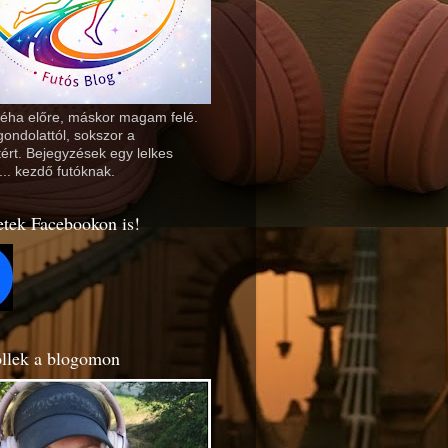
Néha előre, máskor magam felé.
ondolattól, sokszor a
ért. Bejegyzések egy lelkes
... kezdő futóknak.
etek Facebookon is!
llek a blogomon