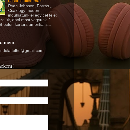
hasonló dilemmák
Ryan Johnson, Forrás „
Csak egy módon
indulhatunk el egy cél felé:
ezdjük, ahol most vagyunk. ”
heeler, kortárs amerikai s...
 címem:
ondolattolhu@gmail.com
nekem!