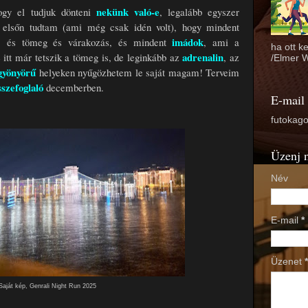
nekünk való-e
ogy el tudjuk dönteni
, legalább egyszer
elsőn tudtam (ami még csak idén volt), hogy mindent
imádok
oi, és tömeg és várakozás, és mindent
, ami a
ha ott k
adrenalin
itt már tetszik a tömeg is, de leginkább az
, az
/Elmer W
gyönyörű
helyeken nyűgözhetem le saját magam! Terveim
sszefoglaló
decemberben.
E-mail
futokag
Üzenj 
Név
E-mail
*
Üzenet
*
Saját kép, Genrali Night Run 2025