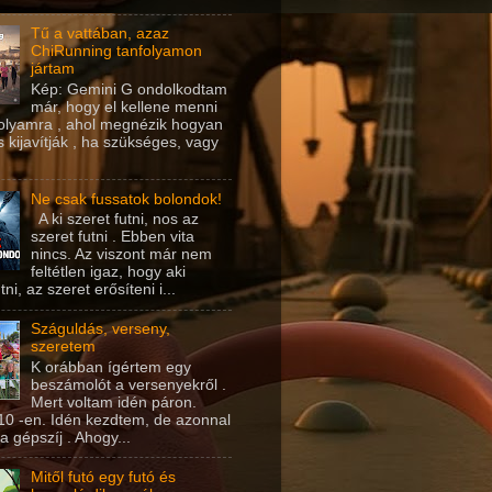
Tű a vattában, azaz
ChiRunning tanfolyamon
jártam
Kép: Gemini G ondolkodtam
már, hogy el kellene menni
folyamra , ahol megnézik hogyan
és kijavítják , ha szükséges, vagy
Ne csak fussatok bolondok!
A ki szeret futni, nos az
szeret futni . Ebben vita
nincs. Az viszont már nem
feltétlen igaz, hogy aki
tni, az szeret erősíteni i...
Száguldás, verseny,
szeretem
K orábban ígértem egy
beszámolót a versenyekről .
Mert voltam idén páron.
10 -en. Idén kezdtem, de azonnal
a gépszíj . Ahogy...
Mitől futó egy futó és