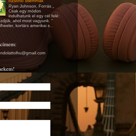
hasonló dilemmák
Ryan Johnson, Forrás „
Csak egy módon
indulhatunk el egy cél felé:
ezdjük, ahol most vagyunk. ”
heeler, kortárs amerikai s...
 címem:
ondolattolhu@gmail.com
nekem!