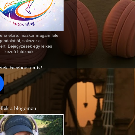
Néha előre, máskor magam felé.
ondolattól, sokszor a
ért. Bejegyzések egy lelkes
... kezdő futóknak.
etek Facebookon is!
llek a blogomon