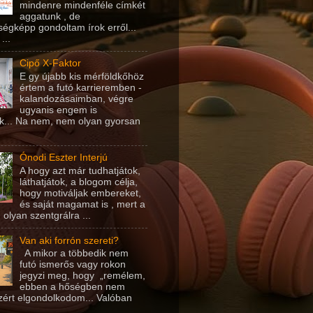
mindenre mindenféle címkét
aggatunk , de
égképp gondoltam írok erről...
...
Cipő X-Faktor
E gy újabb kis mérföldkőhöz
értem a futó karrieremben -
kalandozásaimban, végre
ugyanis engem is
k... Na nem, nem olyan gyorsan
Ónodi Eszter Interjú
A hogy azt már tudhatjátok,
láthatjátok, a blogom célja,
hogy motiváljak embereket,
és saját magamat is , mert a
 olyan szentgrálra ...
Van aki forrón szereti?
A mikor a többedik nem
futó ismerős vagy rokon
jegyzi meg, hogy „remélem,
ebben a hőségben nem
azért elgondolkodom... Valóban