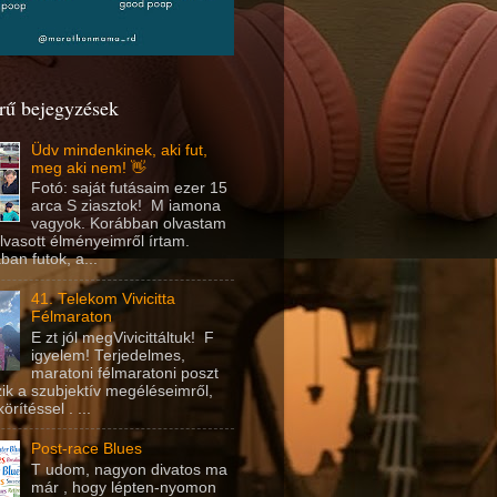
rű bejegyzések
Üdv mindenkinek, aki fut,
meg aki nem! 👋
Fotó: saját futásaim ezer 15
arca S ziasztok! M iamona
vagyok. Korábban olvastam
olvasott élményeimről írtam.
an futok, a...
41. Telekom Vivicitta
Félmaraton
E zt jól megVivicittáltuk! F
igyelem! Terjedelmes,
maratoni félmaratoni poszt
ik a szubjektív megéléseimről,
rítéssel . ...
Post-race Blues
T udom, nagyon divatos ma
már , hogy lépten-nyomon