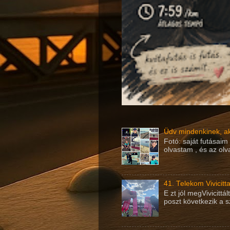
Üdv mindenkinek, ak
Fotó: saját futásai
olvastam , és az olv
41. Telekom Vivicit
E zt jól megVivicitt
poszt következik a s