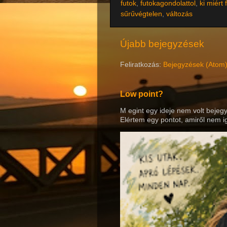
futok
,
futokagondolattol
,
ki miért 
sűrűvégtelen
,
változás
Újabb bejegyzések
Feliratkozás:
Bejegyzések (Atom
Low point?
M egint egy ideje nem volt bejeg
Elértem egy pontot, amiről nem ig