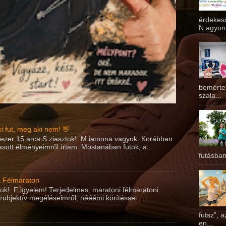
érdekess
N agyon 
bemérte
szala...
i fut, meg aki nem! 👋
m ezer 15 arca S ziasztok! M iamona vagyok. Korábban
asott élményeimről írtam. Mostanában futok, a...
futásban
ta Félmaraton
áltuk! F igyelem! Terjedelmes, maratoni félmaratoni
zubjektív megéléseimről, nééémi körítéssel . ...
futsz”, 
en...