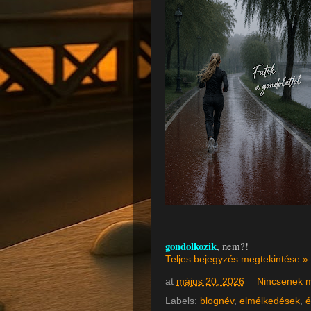
gondolkozik
, nem?!
Teljes bejegyzés megtekintése »
at
május 20, 2026
Nincsenek 
Labels:
blognév
,
elmélkedések
,
é