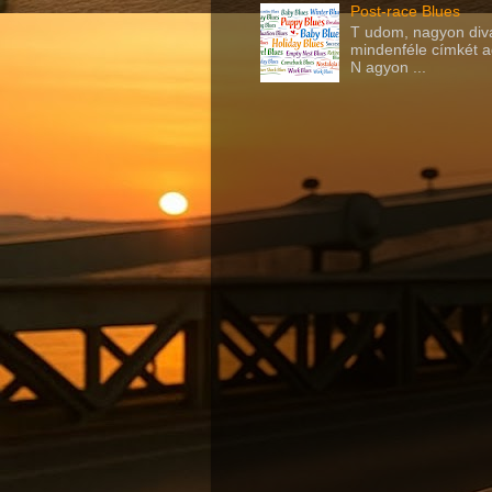
Post-race Blues
T udom, nagyon div
mindenféle címkét a
N agyon ...