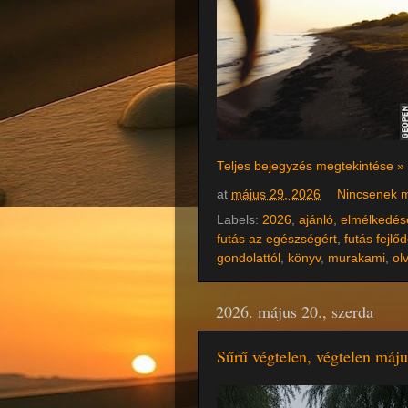
Teljes bejegyzés megtekintése »
at
május 29, 2026
Nincsenek 
Labels:
2026
,
ajánló
,
elmélkedés
futás az egészségért
,
futás fejlő
gondolattól
,
könyv
,
murakami
,
ol
2026. május 20., szerda
Sűrű végtelen, végtelen máju