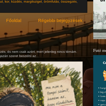
fut
,
kor
,
küzdés
,
margitsziget
,
örömfutás
,
összegzés
,
Főoldal
Régebbi bejegyzések
)
Futó m
yzés, és nem csak azért, mert jelenleg nincs témám.
azán szeret beszélni az...