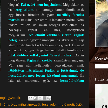
Ezt azért nem hagyhatom!
blogon?
Még akkor se,
beteg voltam
ha
, ami amúgy hamar elmúlt, csak
merülés, fáradás
egy furcsa, hirtelen és gyors
maradt
itt utána. Az órám is láthatóan mérte. Nem
tudom, mi ez, de sokan betegek körülöttem, és
hozzájuk képest én még könnyebben
A
z elmúlt években ritkán vagyok
megúsztam.
beteg
, évente egyszer mondjuk, és akkor is öt nap
alatt, enyhe tünetekkel letudom az egészet. És most
a tünetek is, igaz, hogy hat nap alatt elmúltak, de
tolakodóbbak voltak, mint
esett volna
jól
... Aztán
Keresé
fogászati székbe
meg önként
száműztem magam.
Vár rám pár kellemetlen beavatkozás, amik
rövidtávon hátráltatni fogják a futásaimat, de
hosszútávon meg fogom köszönni magamnak
. És
Futás 
hosszútávokban
hát, aki maratonra gyúr, az
megjegyzések:
lmény
,
érzelmihullámvasút
,
fuss velem
,
futó motiváció
,