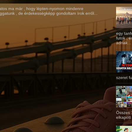
atos ma már , hogy lépten-nyomon mindenre
ggatunk , de érdekességképp gondoltam írok erről...
egy tan
futok , 
adnak...
szeret fu
Összes 
elkapott 