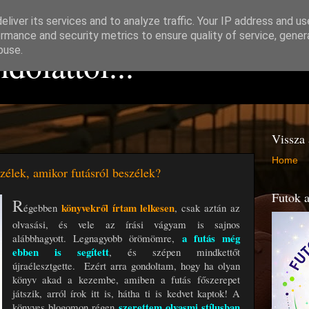
liver its services and to analyze traffic. Your IP address and u
rmance and security metrics to ensure quality of service, gene
dolattól...
buse.
Vissza 
Home
zélek, amikor futásról beszélek?
Futok a
R
könyvekről írtam lelkesen
égebben
, csak aztán az
olvasási, és vele az írási vágyam is sajnos
a futás még
alábbhagyott. Legnagyobb örömömre,
ebben is segített
, és szépen mindkettőt
újraélesztgette. Ezért arra gondoltam, hogy ha olyan
könyv akad a kezembe, amiben a futás főszerepet
játszik, arról írok itt is, hátha ti is kedvet kaptok! A
szerettem olyasmi stílusban
könyves blogomon régen