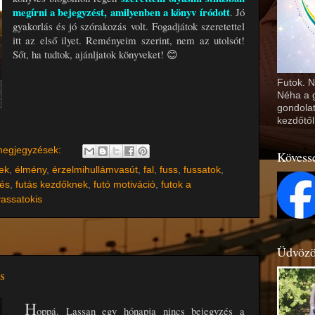
megírni a bejegyzést, amilyenben a könyv íródott
. Jó
gyakorlás és jó szórakozás volt. Fogadjátok szeretettel
itt az első ilyet. Reményeim szerint, nem az utolsót!
Sőt, ha tudtok, ajánljatok könyveket! 😊
Futok. 
Néha a g
gondolat
kezdőtől
megjegyzések:
Kövess
ek
,
élmény
,
érzelmihullámvasút
,
fal
,
fuss
,
fussatok
,
dés
,
futás kezdőknek
,
futó motiváció
,
futok a
vassatokis
Üdvözö
s
H
oppá. Lassan egy hónapja nincs bejegyzés a