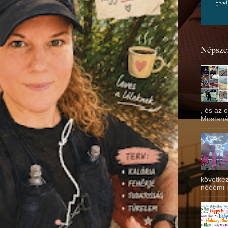
Népsze
, és az 
Mostanáb
következ
nééémi kö