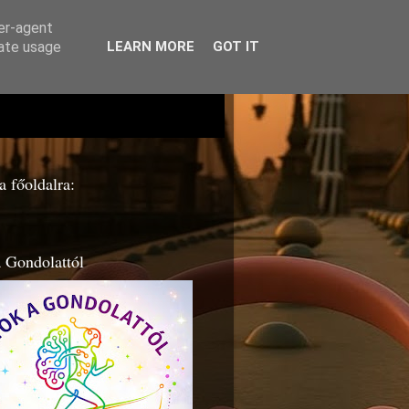
ser-agent
rate usage
LEARN MORE
GOT IT
a főoldalra:
 Gondolattól