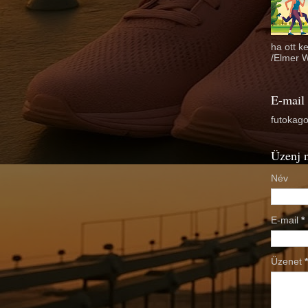
ha ott k
/Elmer W
E-mail
futokag
Üzenj 
Név
E-mail
*
Üzenet
*