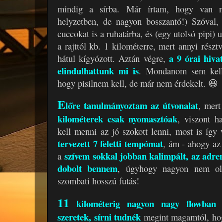
mindig a sírba. Már írtam, hogy van n
helyzetben, de nagyon bosszantó!) Szóval, 
cuccokat is a ruhatárba, és (egy utolsó pipi) 
a rajttól kb. 1 kilométerre, mert annyi rész
a 9 órai hiva
hátul kígyózott. Aztán végre,
elindulhattunk mi is
. Mondanom sem kell,
hogy pisilnem kell, de már nem érdekelt. 😆
E
lőre tanulmányoztam az útvonalat
, mert
kilométerek csak nyomasztóak
, viszont 
kell menni az jó szokott lenni, most is így v
tervezett 7 feletti tempómat
, ám - ahogy az
szívem sokkal jobban kalimpált, az adre
a
dobolt bennem
, úgyhogy nagyon nem oly
szombati hosszú futás!
11
kilométerig nagyon nagy flowban 
szeretek, sírni tudnék
megint magamtól, hog