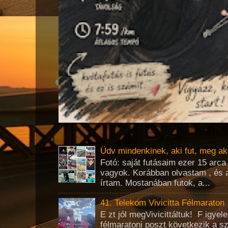
Üdv mindenkinek, aki fut, meg ak
Fotó: saját futásaim ezer 15 arc
vagyok. Korábban olvastam , és 
írtam. Mostanában futok, a...
41. Telekom Vivicitta Félmaraton
E zt jól megVivicittáltuk! F igye
félmaratoni poszt következik a s