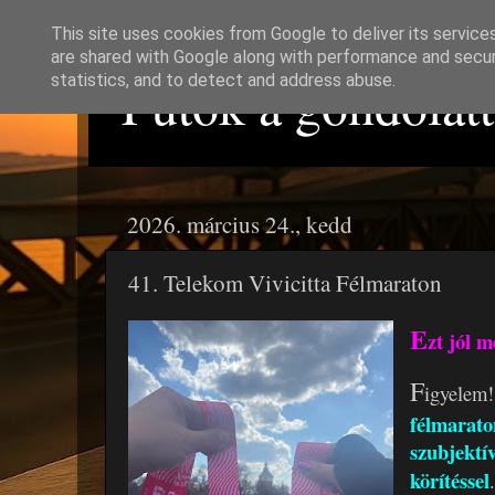
This site uses cookies from Google to deliver its service
are shared with Google along with performance and securi
Futok a gondolattó
statistics, and to detect and address abuse.
2026. március 24., kedd
41. Telekom Vivicitta Félmaraton
E
zt jól 
F
igyel
félmara
szubjekt
körítéssel