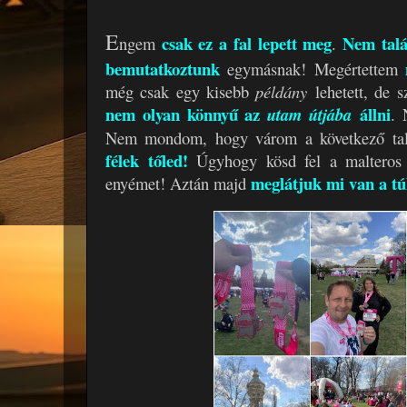
E
csak ez a fal lepett meg
Nem tal
ngem
.
bemutatkoztunk
egymásnak! Megértettem
még csak egy kisebb
példány
lehetett, de 
nem olyan könnyű az
állni
utam útjába
.
Nem mondom, hogy várom a következő talá
félek tőled!
Úgyhogy kösd fel a malteros 
meglátjuk mi van a tú
enyémet! Aztán majd