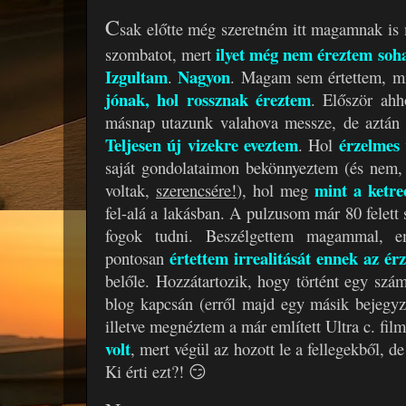
C
sak előtte még szeretném itt magamnak is 
ilyet még nem éreztem soh
szombatot, mert
Izgultam
Nagyon
.
. Magam sem értettem, m
jónak, hol rossznak éreztem
. Először ahh
másnap utazunk valahova messze, de aztán 
Teljesen új vizekre eveztem
érzelmes
. Hol
saját gondolataimon bekönnyeztem (és nem,
mint a ketre
voltak,
szerencsére!
), hol meg
fel-alá a lakásban. A pulzusom már 80 felett 
fogok tudni. Beszélgettem magammal, e
értettem irrealitását ennek az ér
pontosan
belőle. Hozzátartozik, hogy történt egy szá
blog kapcsán (erről majd egy másik bejegyz
illetve megnéztem a már említett Ultra c. fil
volt
, mert végül az hozott le a fellegekből, de
Ki érti ezt?! 😏