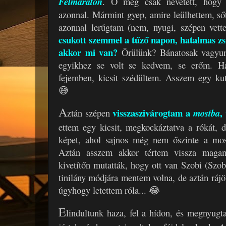
Félmaraton
. Ő meg csak nevetett, hogy p
azonnal. Mármint gyep, amire leülhettem, sőt
azonnal lerúgtam (nem, nyugi, szépen vett
csukott szemmel a tűző napon, hatalmas zs
akkor mi van?
Örülünk? Bánatosak vagyun
egyikhez se volt se kedvem, se erőm. Há
fejemben, kicsit szédültem. Asszem egy kut
😅
A
visszaszivárogtam a
,
ztán szépen
mostba
ettem egy kicsit, megkockáztatva a rókát, d
képet, ahol sajnos még nem őszinte a mo
Aztán asszem akkor tértem vissza magamb
kivetítőn mutatták, hogy ott van Szobi (Szob
tinilány módjára mentem volna, de aztán rájö
úgyhogy letettem róla... 😂
E
lindultunk haza, fel a hídon, és megnyugta