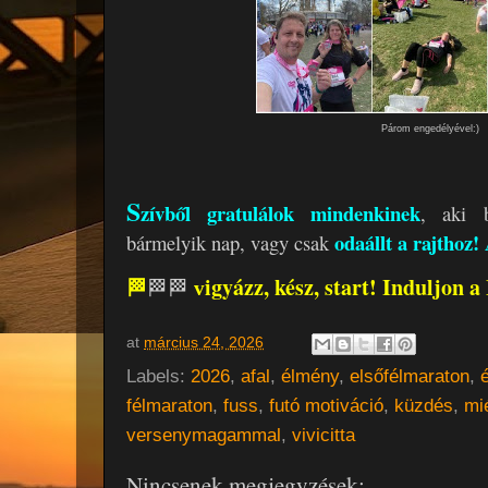
Párom engedélyével:)
S
zívből gratulálok mindenkinek
, aki b
odaállt a rajthoz
bármelyik nap, vagy csak
igyázz, kész, start! Induljon a 
🏁
🏁
🏁
v
at
március 24, 2026
Labels:
2026
,
afal
,
élmény
,
elsőfélmaraton
,
félmaraton
,
fuss
,
futó motiváció
,
küzdés
,
mi
versenymagammal
,
vivicitta
Nincsenek megjegyzések: