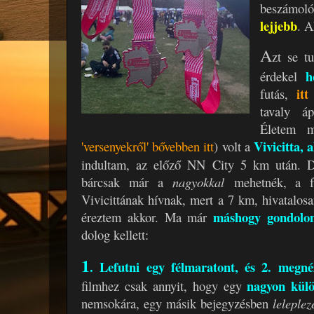
beszámo
lejjebb
. A
A
zt se t
h
érdekel
itt
futás,
tavaly áp
Életem 
Vivicitta,
'versenyekről' bővebben itt
) volt a
indultam, az előző NN City 5 km után. D
bárcsak már a
nagyokkal
mehetnék, a fő
Vivicittának hívnak, mert a 7 km, hivatalos
máshogy gondolo
éreztem akkor. Ma már
dolog kellett:
1
. Lefutni egy félmaratont, és 2. megné
nagyon külö
filmhez csak annyit, hogy egy
nemsokára, egy másik bejegyzésben
leleplez