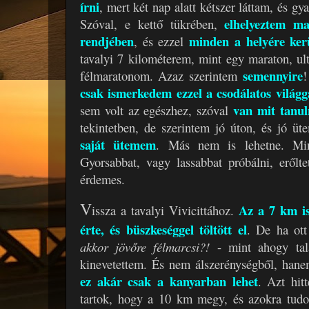
írni
, mert két nap alatt kétszer láttam, és 
elhelyeztem ma
Szóval, e kettő tükrében,
rendjében
minden a helyére ker
, és ezzel
tavalyi 7 kilométerem, mint egy maraton, ult
semennyire
félmaratonom. Azaz szerintem
!
csak ismerkedem ezzel a csodálatos világg
van mit tanul
sem volt az egészhez, szóval
tekintetben, de szerintem jó úton, és jó 
saját ütemem
. Más nem is lehetne. Mi
Gyorsabbat, vagy lassabbat próbálni, erőlt
érdemes.
V
Az a 7 km i
issza a tavalyi Vivicittához.
érte, és büszkeséggel töltött el
. De ha ot
akkor jövőre félmarcsi?!
- mint ahogy tal
kinevetettem. És nem álszerénységből, ha
ez akár csak a kanyarban lehet
. Azt hit
tartok, hogy a 10 km megy, és azokra tudo