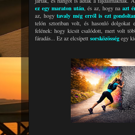
jártak, és hangot is adtak a fájdalmaknak. 
ez egy maraton után
azt é
, és az, hogy na
tavaly még erről is ezt gondolt
az, hogy
telón sztoriban volt, és hasonló dolgokat 
felének: hogy kicsit csalódott, mert volt tö
sorsközösség
fáradás... Ez az elcsípett
egy ki