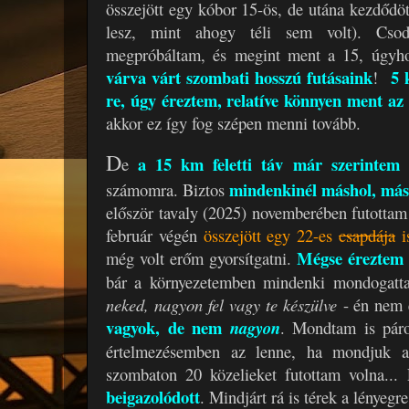
összejött egy kóbor 15-ös, de utána kezdődöt
lesz, mint ahogy téli sem volt). Csod
megpróbáltam, és megint ment a 15, úgyh
várva várt szombati hosszú futásaink
5 
!
re, úgy éreztem, relatíve könnyen ment az 
akkor ez így fog szépen menni tovább.
D
a 15 km feletti táv már szerintem
e
mindenkinél máshol, má
számomra. Biztos
először tavaly (2025) novemberében futottam 
február végén
összejött egy 22-es
csapdája
i
Mégse éreztem
még volt erőm gyorsítgatni.
bár a környezetemben mindenki mondogatt
neked, nagyon fel vagy te készülve
- én nem é
vagyok, de nem
nagyon
. Mondtam is pá
értelmezésemben az lenne, ha mondjuk a
szombaton 20 közelieket futottam volna..
beigazolódott
. Mindjárt rá is térek a lényegr