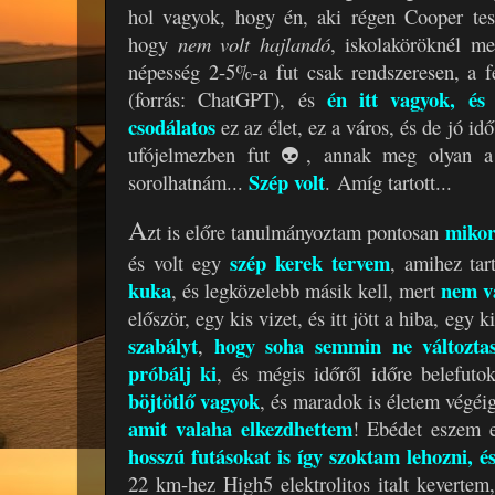
hol vagyok, hogy én, aki régen Cooper tesz
hogy
nem volt hajlandó
, iskolaköröknél m
népesség 2-5%-a fut csak rendszeresen, a 
én itt vagyok, és
(forrás: ChatGPT), és
csodálatos
ez az élet, ez a város, és de jó idő
ufójelmezben fut 👽, annak meg olyan a
Szép volt
sorolhatnám...
.
A
míg tartott...
A
mikor
zt is előre tanulmányoztam pontosan
szép kerek tervem
és volt egy
, amihez ta
kuka
nem vá
, és legközelebb másik kell, mert
először, egy kis vizet, és itt jött a hiba, egy
szabályt
hogy soha semmin ne változtas
,
próbálj ki
,
és mégis időről időre belefuto
böjtötlő vagyok
, és maradok is életem végéi
amit valaha elkezdhettem
! Ebédet eszem el
hosszú futásokat is így szoktam lehozni, 
22 km-hez High5 elektrolitos italt kevertem,