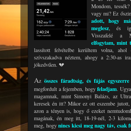
Mondom, tessék? E
vagy mi? Ez őszin
adott, hogy már
meglesz
, és igy
Visszafelé a 
elfogytam, mint t
lassított felvételbe kerültem volna, ahol
szívszakadva néztem, ahogy a 2:30-as ir
jókedvűen. 💔
A
összes fáradtság, és fájás egyszerr
z
feladjam
megfordult a fejemben, hogy
. Ugya
magamnak, mint Simonyi Balázs, az Ultra
keresek én itt? Mikor ez ott eszembe jutott
azon a tényen is, hogy ő ezeket nemtudomhá
magának, én meg itt, 18-19-nél, 2-3 kilomé
nincs kicsi meg nagy táv, csak fu
meg, hogy