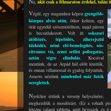
N
akit csak a félmaraton érdekel, talán i
a,
V
gyengébb-
égül, egy magamhoz képest
közepes alvás után
, ötkor keltem, egy
órát egyedül szöszmötöltem, majd párom
sokszori
is becsatlakozott. Volt itt
átöltözés, tépelődés, ziherejsztű
tűzködés, némi elő-bemelegítés, sós-
citromos víz, zenei setlist pofozgatás,
aztán végre elindulás
. Kocsival
mentünk, de az Árpád híd előtt letettük,
és onnan villamossal és gyalog folytattuk.
mindenhol már futók
Amerre néztünk
sereglettek
.
N
yolckor értünk a verseny helyszínére,
megkezdtük a mosdózást. (Ez a rohadt pis
létezne valami tabletta, amit beveszek, és 4