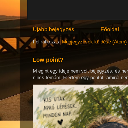
Újabb bejegyzés
Főoldal
Feliratkozás:
Megjegyzések küldése (Atom)
Low point?
M egint egy ideje nem volt bejegyzés, és ne
nincs témám. Elértem egy pontot, amiről nem