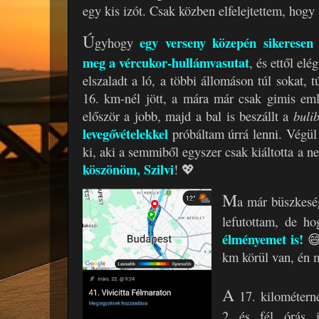
egy kis izót. Csak közben elfelejtettem, h
Ú
egy verseny közepén sikeresen
gyhogy
meg a vércukor-hullámvasutat
, és ettől el
elszaladt a ló, a többi állomáson túl sokat,
16. km-nél jött, a mára már csak gimis em
először a jobb, majd a bal is beszállt a
buli
levegővételekkel
próbáltam úrrá lenni. Végül
ki, aki a semmiből egyszer csak kiáltotta a n
köszönöm, Szilvi
! 💖
M
a már büszkeség
lefutottam, de h
élményemet is!
😅
km körül van, én 
A
17. kilométerné
2 és fél órás i