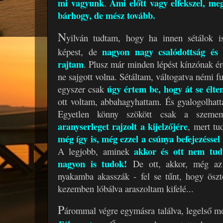
mi vagyunk
Ami előtt vagy elfekszel, m
.
bárhogy, de mész tovább.
N
yilván tudtam, hogy ha innen sétálok i
nagyon nagy csalódottság és 
képest, de
rajtam
. Plusz már minden lépést kínzónak é
ne sajgott volna. Sétáltam, váltogatva némi fut
úgy értem be, hogy át se élte
egyszer csak
ott voltam, abbahagyhattam. És gyalogolhatta
Egyetlen könny szökött csak a szem
aranyserleget rajzolt a kijelzőjére
, mert tu
még így is, még ezzel a csúnya befejezéssel
akkor és ott nem tud
A legjobb, aminek
nagyon is tudok!
De ott, akkor, még az
nyakamba akasszák - fel se tűnt, hogy öszt
kezemben lóbálva araszoltam kifelé...
P
árommal végre egymásra találva, legelső m