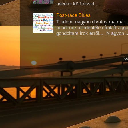
nééémi körítéssel . ...
Post-race Blues
T udom, nagyon divatos ma már 
mindenre mindenféle címkét agg
gondoltam írok erről... N agyon ..
Ké