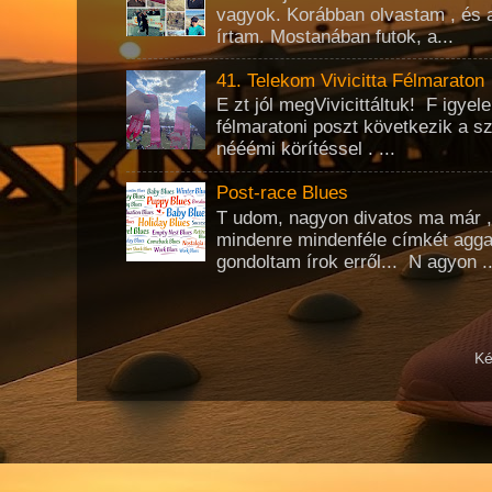
vagyok. Korábban olvastam , és 
írtam. Mostanában futok, a...
41. Telekom Vivicitta Félmaraton
E zt jól megVivicittáltuk! F igye
félmaratoni poszt következik a s
nééémi körítéssel . ...
Post-race Blues
T udom, nagyon divatos ma már 
mindenre mindenféle címkét agg
gondoltam írok erről... N agyon ..
Ké