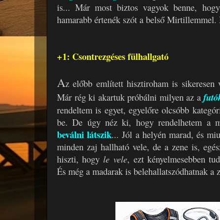
is... Már most biztos vagyok benne, hog
hamarabb értenék szót a belső Mirtillemmel.
+1: Csontrezgéses fülhallgató
A
z előbb említett hisztiroham is sikeresen 
Már rég ki akartuk próbálni milyen az a
futó
rendeltem is egyet, egyelőre olcsóbb kategór
be. De úgy néz ki, hogy rendelhetem a m
beválni látszik
... Jól a helyén marad, és m
minden zaj hallható vele, de a zene is, egés
hiszti, hogy
le vele
, ezt kényelmesebben tu
És még a madarak is belehallatszódhatnak a 