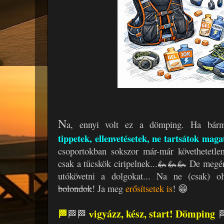
N
a, ennyi volt ez a dömping. Ha bár
tippetek, ellenvetésetek, ne tartsátok mag
csoportokban sokszor már-már követhetetle
csak a tücskök ciripelnek...🦗🦗🦗 De megé
utókövetni a dolgokat... Na ne (csak) 
bolondok
! Ja meg
erősítsetek is
! 😁
igyázz, kész, start! Dömping
🏁
🏁
🏁
v
