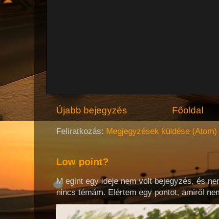
Újabb bejegyzés
Főoldal
Feliratkozás:
Megjegyzések küldése (Atom)
Low point?
M egint egy ideje nem volt bejegyzés, és ne
nincs témám. Elértem egy pontot, amiről nem