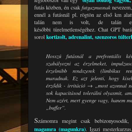
futás közben, én csak
futgazmusnak
nevezem,
ennél a futásnál pl. rögtön az első km alat
talán nem is volt, de talán e
későbbi türelmetlenségéhez. Chat GPT bará
kortizolt, adrenalint, szenzoros túlter
sorol
Hosszú futásnál a prefrontális k
szabályozni az érzelmeket, impulzus
érzelmibb rendszerek (limbikus ren
maradnak. Ez azt jelenti, hogy kis
érződik - irritáció → „most azonnal n
sok kapacitásod tolerálni olyasmit, am
Nem azért, mert gyenge vagy, hanem mer
„buffer”.
S
zámomra megint csak bebizonyosodik
magamra (magunkra)
. Igazi mesterkurzus