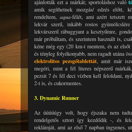
t
ajánlották ezt a márkát; sportoláshoz való
amik segíthetnek mozgás/ edzés előtt, 
rendeltem,
aqua
-félét, ami azért tetszett
lekvár szerű, inkább rostos gyümölcslér
lekvárszerű rábuggyant a kesztyűmre, gondo
már próbáltam, és szerintem használt is, csak
kéne még egy (20 km-t mentem, és az elsőt 
és tényleg folyékonyabb, nem ragadt utána öss
elektrolitos pezsgőtablettát
, amit már isz
megéri, mint a fél literes népszerű márkák
pezsit 7 és fél deci vízben kell feloldani, 
2-t is, és cukormentes.
3. Dynamic Runner
Az úúúúúgy volt, hogy éjszaka nem tudta
rendelgetős sztori így kezdődik -, és fe
reklámját, ami az első 7 napban ingyenes, ut