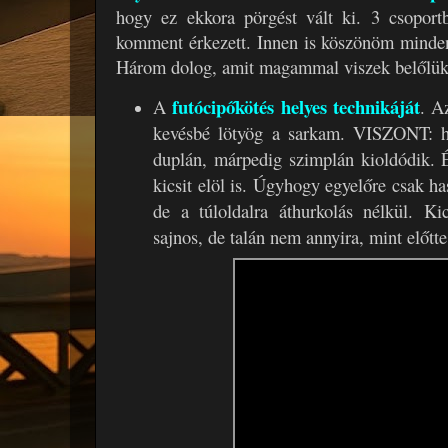
hogy ez ekkora pörgést vált ki. 3 csoport
komment érkezett. Innen is köszönöm minden
Három dolog, amit magammal viszek belőlük
futócipőkötés helyes technikáját
A
. A
kevésbé lötyög a sarkam. VISZONT: h
duplán, márpedig szimplán kioldódik. É
kicsit elöl is. Úgyhogy egyelőre csak ha
de a túloldalra áthurkolás nélkül. Kic
sajnos, de talán nem annyira, mint előtte