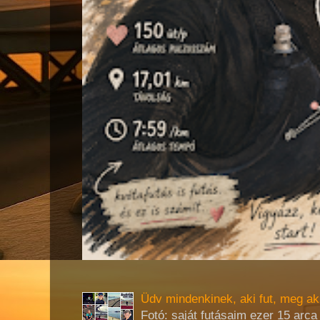
Üdv mindenkinek, aki fut, meg ak
Fotó: saját futásaim ezer 15 arc