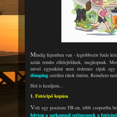
M
indig fejemben van - legtöbbször futás kö
aztán rendre elfelejtődnek, megkopnak. Mo
mivel egyenként nem érdemes rájuk egy t
dömping
szerűen rátok öntöm. Remélem nem
Hol is kezdjem...
1. Futócipő kopása
V
olt egy posztom FB-on, több csoportba b
folyton a sarkamnál szétmennek a futócip