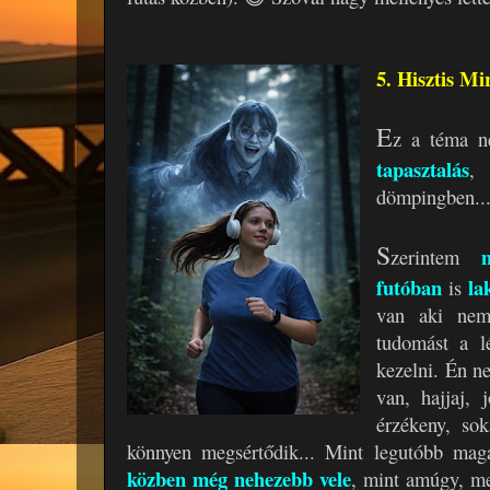
5. Hisztis Mir
E
z a téma 
tapasztalás
, 
dömpingben..
S
zerintem
futóban
l
a
is
van aki nem
tudomást a l
kezelni. Én 
van, hajjaj, 
érzékeny, sok
könnyen megsértődik... Mint legutóbb mag
közben még nehezebb vele
, mint amúgy, me