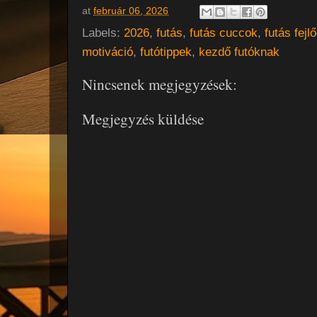
at
február 06, 2026
Labels:
2026
,
futás
,
futás cuccok
,
futás fejl
motiváció
,
futótippek
,
kezdő futóknak
Nincsenek megjegyzések:
Megjegyzés küldése