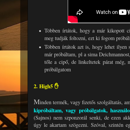
Többen írtátok, hogy a már kikopott c
meg tudják foltozni, ezt ki fogom próbál
Többen írtátok azt is, hogy lehet ilyen 
már próbáltam, pl a sima Deichmannost, 
tőle a cipő, de linkeltetek párat még, 
próbálgatom
2. High5 ✋
M
inden termék, vagy fizetős szolgáltatás, ami
kipróbáltam, vagy próbálgatok, használok
(Sajnos) nem szponzorál senki, de ezen akk
úgy le akartam szögezni. Szóval, szintén e