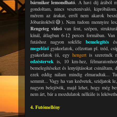
bármikor lemondható
. A havi díj árából 
gondoltam, nincs vesztenivaló, kipróbálom
mérem az árakat, erről nem akarok beszél
Jóbarátokból😅). Nem tudom mennyire lesze
Rengeteg videó
van fent, szépen, struktur
kínál, átlagban 6-12 perces formában. Va
bemelegítés
futáshoz nagyon sokféle
é
megelőző
gyakorlatok, célzottan pl. tréd, cs
gyakorlatok (ú, egy
hengert
is szeretnék
edzéstervek
is, 10 km-hez, félmaratonho
bemelegítéseket és lenyújtásokat csináltam, 
ezek eddig nálam mindig elmaradtak... T
semmit... Vagy ha van kedvetek, szidjatok le
nagyon belejövök, majd lehet, hogy még bes
nem árt, bár a mozdulatok nélküle is leköveth
4. Futómellény