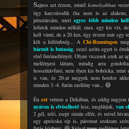
S
ajnos azt érzem, minél
komolyabban
vesze
úgy karcsúsodik (ha nem is az alakom, 
egyre több minden kell
pénztárcám, mert
lefutok minden nélkül, max. egy kis víz, d
kell vinni, de a 20 km, úgy érzem már egy t
Chi-Runningon
kili a különbség... A
megt
bármit is butaság
, ezzel azóta egyet is ér
első futómellényét. Olyan viccesek ezek az a
mellényest láttam, mindig arra gondo
hosszútávfutó, nem ilyen kis bohócka, min
is van, és 20-at megyek nem hordoz akko
minden 3.-4. futón mellény van... 😅
ezt
Én
vettem a Dekában, és eddig nagyon t
nyáron is elviselhető
van e
lesz, meglátjuk,
2 gél, teló, zsepi simán elfér, és mivel hiva
egy aprócska síp is, páromat szoktam szór
futás közben). 😄 Szóval
nagy
mellényes lett