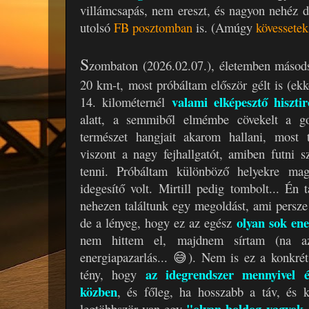
villámcsapás, nem ereszt, és nagyon nehéz dű
utolsó
FB posztomban
is. (Amúgy
kövessetek
S
zombaton (2026.02.07.), életemben másods
20 km-t, most próbáltam először gélt is (ekk
valami elképesztő hiszt
14. kilométernél
alatt, a semmiből elmémbe cövekelt a go
természet hangjait akarom hallani, most 
viszont a nagy fejhallgatót, amiben futni
tenni. Próbáltam különböző helyekre ma
idegesítő volt. Mirtill pedig tombolt... Én 
nehezen találtunk egy megoldást, ami persze 
olyan sok ene
de a lényeg, hogy ez az egész
nem hittem el, majdnem sírtam (na az
energiapazarlás... 😅). Nem is ez a konkré
az idegrendszer mennyivel é
tény, hogy
közben
, és főleg, ha hosszabb a táv, és 
"olyan boldog vagyok, 
legtöbbször van egy