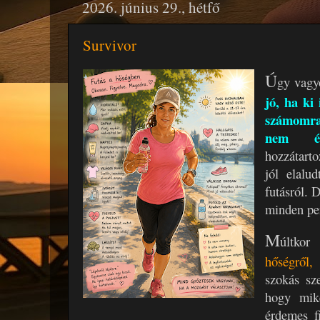
2026. június 29., hétfő
Survivor
Ú
gy vagy
jó, ha ki
számomra
nem élet
hozzátarto
jól elalu
futásról. 
minden per
M
últko
hőségről,
szokás sze
hogy mik
érdemes f