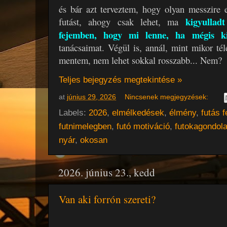
és bár azt terveztem, hogy olyan messzire
kigyulla
futást, ahogy csak lehet, ma
fejemben, hogy mi lenne, ha mégis k
tanácsaimat. Végül is, annál, mint mikor tél
mentem, nem lehet sokkal rosszabb... Nem?
Teljes bejegyzés megtekintése »
at
június 29, 2026
Nincsenek megjegyzések:
Labels:
2026
,
elmélkedések
,
élmény
,
futás f
futnimelegben
,
futó motiváció
,
futokagondola
nyár
,
okosan
2026. június 23., kedd
Van aki forrón szereti?