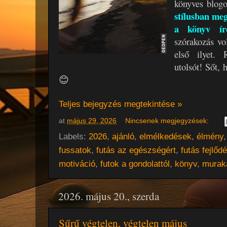
könyves blo
stílusban meg
a könyv ír
szórakozás vol
első ilyet.
utolsót! Sőt, 
😊
Teljes bejegyzés megtekintése »
at
május 29, 2026
Nincsenek megjegyzések:
Labels:
2026
,
ajánló
,
elmélkedések
,
élmény
fussatok
,
futás az egészségért
,
futás fejlőd
motiváció
,
futok a gondolattól
,
könyv
,
murak
2026. május 20., szerda
Sűrű végtelen, végtelen május