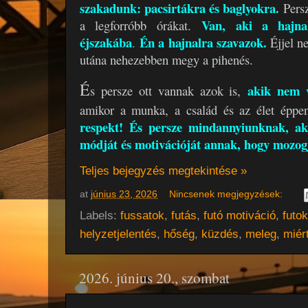
szakadunk: pacsirtákra és baglyokra
.
Persz
Van, aki a hajna
a legforróbb órákat.
éjszakába
Én a hajnalra szavazok
.
.
Éjjel n
utána nehezebben megy a pihenés.
É
akik nem 
s persze ott vannak azok is,
amikor a munka, a család és az élet éppen
respekt! És persze mindannyiunknak, aki
módját és motivációját annak, hogy mozog
Teljes bejegyzés megtekintése »
at
június 23, 2026
Nincsenek megjegyzések:
Labels:
fussatok
,
futás
,
futó motiváció
,
futo
helyzetjelentés
,
hőség
,
küzdés
,
meleg
,
miér
2026. június 20., szombat