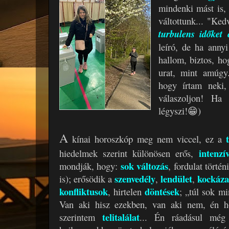
mindenki mást is,
váltottunk... "Ke
turbulens időket 
leíró, de ha anny
hallom, biztos, h
urat, mint amúgy
hogy írtam neki,
válaszoljon! Ha 
légyszi!😁)
A
kínai horoszkóp meg nem viccel, ez a
intenzí
hiedelmek szerint különösen erős,
sok változás
mondják, hogy:
, fordulat törté
szenvedély
lendület
kockáza
is); erősödik a
,
,
konfliktusok
döntések
, hirtelen
; „túl sok mi
Van aki hisz ezekben, van aki nem, én h
telitalálat
szerintem
... Én ráadásul mé