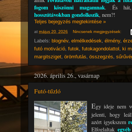
fogom köszönni magamnak
. És hát,
hosszútávokban gondolkozik
, nem?!
Teljes bejegyzés megtekintése »
at
május 20, 2026
Nincsenek megjegyzések:
Labels:
blognév
,
elmélkedések
,
élmény
,
érz
futó motiváció
,
futok
,
futokagondolattol
,
ki m
margitsziget
,
örömfutás
,
összegzés
,
sűrűvé
2026. április 26., vasárnap
Futó-tűzló
E
gy ideje nem v
jelenti, hogy leá
r
azért igyekszem
egyéb
Elfoglaltak