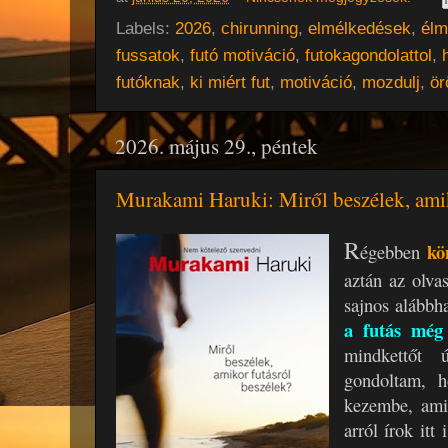
Labels:
2026
,
chirunning
,
elmélkedések
,
élm
fussatok
,
futó motiváció
,
futokagondolattol
,
futóknak
,
ki miért fut
,
motiváció
,
mozdulj
,
ör
2026. május 29., péntek
Murakami Haruki: Miről ​beszélek, amik
R
kö
égebben
aztán az olvas
sajnos alább
a futás még 
mindkettőt 
gondoltam, 
kezembe, amib
arról írok itt