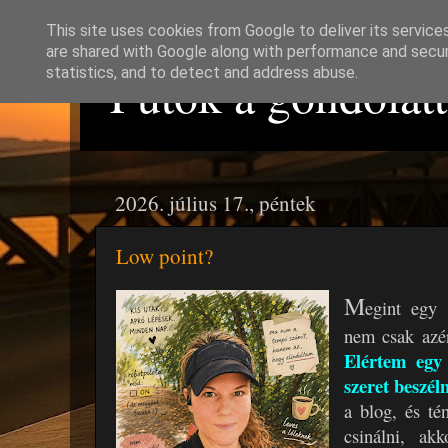
This site uses cookies from Google to deliver its service
are shared with Google along with performance and securi
Futok a gondolattó
statistics, and to detect and address abuse.
2026. július 17., péntek
Low point?
M
egint egy 
nem csak azér
Elértem egy
szeret beszél
a blog, és té
csinálni, a