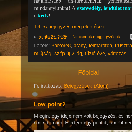
hajlamosabb ön-turbulenciák generál
szenvedély, lendület mo
mindannyiunkat! A
kedv
a
!
Teljes bejegyzés megtekintése »
at
április 26, 2026
Nincsenek megjegyzések:
Labels:
8before8
,
arany
,
félmaraton
,
frusztr
miújság
,
szép új világ
,
tűzló éve
,
változás
Főoldal
Feliratkozás:
Bejegyzések (Atom)
Low point?
M egint egy ideje nem volt bejegyzés, és ne
nincs témám. Elértem egy pontot, amiről nem