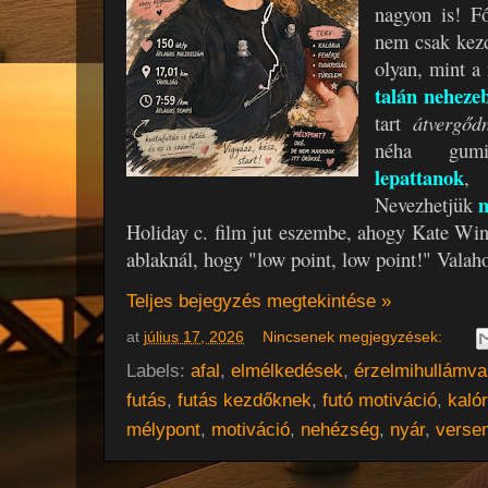
nagyon is! F
nem csak kez
olyan, mint a
talán nehezeb
tart
átvergő
néha gum
lepattanok
, 
Nevezhetjük
Holiday c. film jut eszembe, ahogy Kate Wins
ablaknál, hogy "low point, low point!" Valaho
Teljes bejegyzés megtekintése »
at
július 17, 2026
Nincsenek megjegyzések:
Labels:
afal
,
elmélkedések
,
érzelmihullámva
futás
,
futás kezdőknek
,
futó motiváció
,
kalór
mélypont
,
motiváció
,
nehézség
,
nyár
,
verse