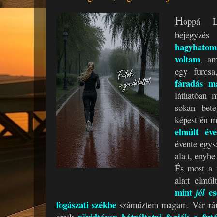
H
oppá. L
bejegyzé
hagyhato
voltam
, am
egy furcsa
fáradás m
láthatóan 
sokan bete
képest én 
elmúlt év
évente egys
alatt, enyh
És most a t
alatt elmú
mint
es
jól
fogászati székbe
száműztem magam. Vár rám 
rövidtávon hátráltatni fogják a fu
amik