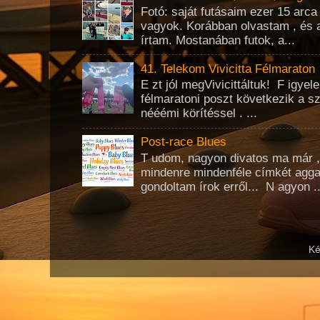
Fotó: saját futásaim ezer 15 arc
vagyok. Korábban olvastam , és 
írtam. Mostanában futok, a...
41. Telekom Vivicitta Félmaraton
E zt jól megVivicittáltuk! F igye
félmaratoni poszt következik a s
nééémi körítéssel . ...
Post-race Blues
T udom, nagyon divatos ma már 
mindenre mindenféle címkét agg
gondoltam írok erről... N agyon ..
Ké