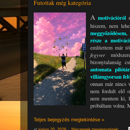
Futottak még kategória
A
motivációról
hiszem, nem lehet
meggyőződésem, 
része a motivác
említettem már t
fegyver
módszere
bizonytalanság c
automata pilótá
villámgyorsan fel
onnan már nincs v
nem fordult elő o
nem mentem ki, l
próbáltam volna. M
Teljes bejegyzés megtekintése »
at
június 20, 2026
Nincsenek megjegyzések: