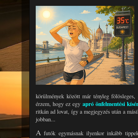
körülmények között már tényleg fölösleges, s
apró önfelmentési kísér
érzem, hogy ez egy
ritkán ad lovat, így a megjegyzés után a mási
jobban...
A
futók egymásnak ilyenkor inkább tippe